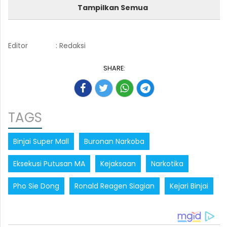
Tampilkan Semua
Editor
: Redaksi
SHARE:
TAGS
Binjai Super Mall
Buronan Narkoba
Eksekusi Putusan MA
Kejaksaan
Narkotika
Pho Sie Dong
Ronald Reagen Siagian
Kejari Binjai