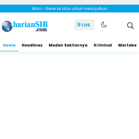
Iklan - Geser ke atas untuk melanjutkan
LIVE
Home
Headlines
Medan Sekitarnya
Kriminal
Martabe