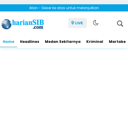
Iklan - Geser ke atas untuk melanjutkan
LIVE
Home
Headlines
Medan Sekitarnya
Kriminal
Martabe