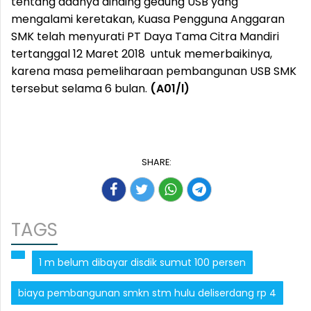
tentang adanya dinding gedung USB yang
mengalami keretakan, Kuasa Pengguna Anggaran
SMK telah menyurati PT Daya Tama Citra Mandiri
tertanggal 12 Maret 2018 untuk memerbaikinya,
karena masa pemeliharaan pembangunan USB SMK
tersebut selama 6 bulan.
(A01/l)
SHARE:
TAGS
1 m belum dibayar disdik sumut 100 persen
biaya pembangunan smkn stm hulu deliserdang rp 4