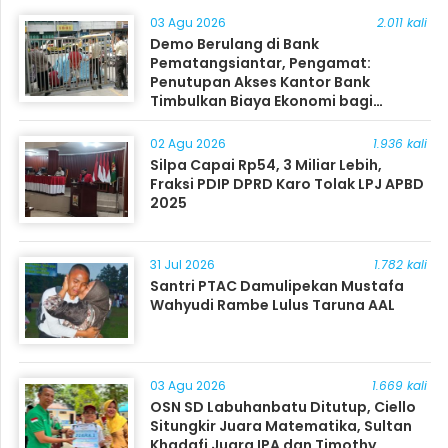
03 Agu 2026
2.011 kali
Demo Berulang di Bank
Pematangsiantar, Pengamat:
Penutupan Akses Kantor Bank
Timbulkan Biaya Ekonomi bagi
Masyarakat
02 Agu 2026
1.936 kali
Silpa Capai Rp54, 3 Miliar Lebih,
Fraksi PDIP DPRD Karo Tolak LPJ APBD
2025
31 Jul 2026
1.782 kali
Santri PTAC Damulipekan Mustafa
Wahyudi Rambe Lulus Taruna AAL
03 Agu 2026
1.669 kali
OSN SD Labuhanbatu Ditutup, Ciello
Situngkir Juara Matematika, Sultan
Khadafi Juara IPA dan Timothy