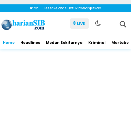
Iklan - Geser ke atas untuk melanjutkan
LIVE
Home
Headlines
Medan Sekitarnya
Kriminal
Martabe