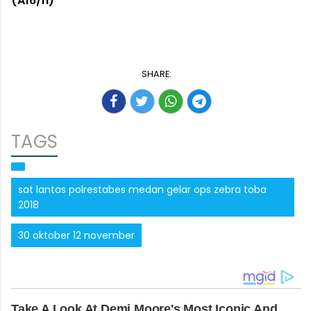
(A16/h)
SHARE:
TAGS
sat lantas polrestabes medan gelar ops zebra toba
2018
30 oktober 12 november