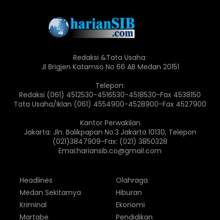
Redaksi &Tata Usaha:
Jl Brigjen Katamso No 66 AB Medan 20151
Telepon:
Redaksi (061) 4512530-4516530-4518530-Fax 4538150
Tata Usaha/Iklan (061) 4554900-4528900-Fax 4527900
Kantor Perwakilan
Jakarta: Jln. Balikpapan No.3 Jakarta 10130, Telepon
(021)3847909-Fax: (021) 3850328
Emai:hariansib.co@gmail.com
Headlines
Olahraga
Medan Sekitarnya
Hiburan
Kriminal
Ekonomi
Martabe
Pendidikan