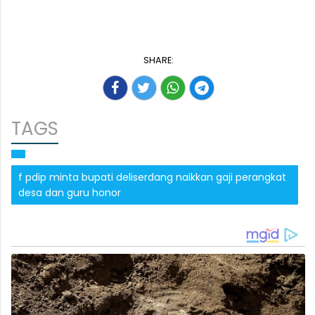
SHARE:
TAGS
f pdip minta bupati deliserdang naikkan gaji perangkat
desa dan guru honor