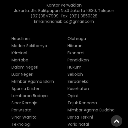
Kantor Perwakilan
Jakarta: Jln. Balikpapan No.3 Jakarta 10130, Telepon
(021)3847909-Fax: (021) 3850328
Emai:hariansib.co@gmail.com
Headlines
Olahraga
Medan Sekitarnya
Hiburan
Kriminal
Ekonomi
Martabe
Pendidikan
Dalam Negeri
Hukum
Luar Negeri
Sekolah
Mimbar Agama Islam
Serbaneka
Agama Kristen
Kesehatan
Lembaran Budaya
Opini
Sinar Remaja
Tajuk Rencana
Pariwisata
Mimbar Agama Buddha
Sinar Wanita
Berita Terkini
Teknologi
Varia Natal