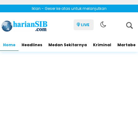
Iklan - Geser ke atas untuk melanjutkan
LIVE
Home
Headlines
Medan Sekitarnya
Kriminal
Martabe