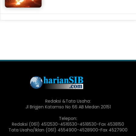
Redaksi &Tata Usaha:
Jl Brigjen Katamso No 66 AB Medan 20151
Telepon:
Redaksi (061) 4512530-4516530-4518530-Fax 4538150
Tata Usaha/Iklan (061) 4554900-4528900-Fax 4527900