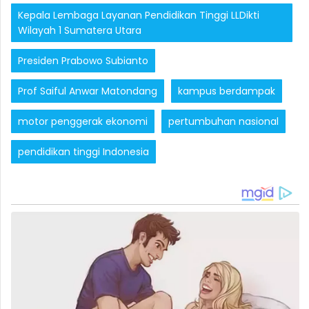
Kepala Lembaga Layanan Pendidikan Tinggi LLDikti
Wilayah 1 Sumatera Utara
Presiden Prabowo Subianto
Prof Saiful Anwar Matondang
kampus berdampak
motor penggerak ekonomi
pertumbuhan nasional
pendidikan tinggi Indonesia