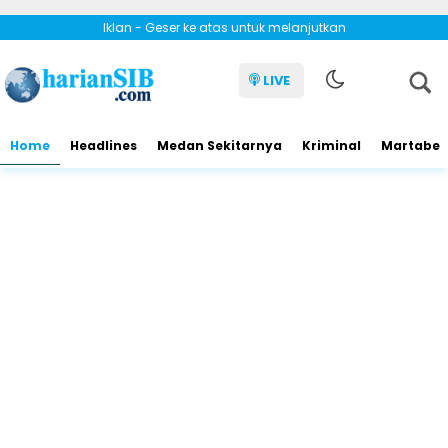
Iklan - Geser ke atas untuk melanjutkan
LIVE
Home
Headlines
Medan Sekitarnya
Kriminal
Martabe