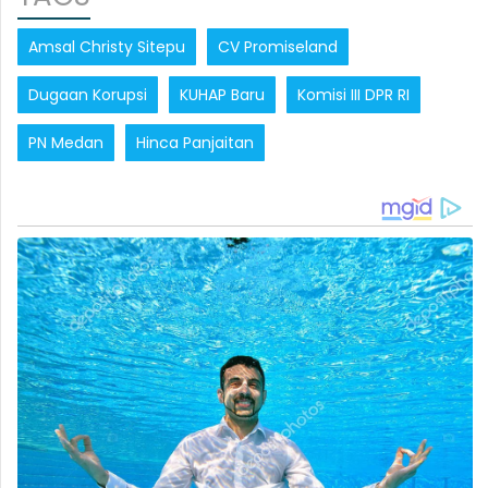
Amsal Christy Sitepu
CV Promiseland
Dugaan Korupsi
KUHAP Baru
Komisi III DPR RI
PN Medan
Hinca Panjaitan