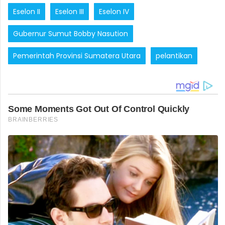
Eselon II
Eselon III
Eselon IV
Gubernur Sumut Bobby Nasution
Pemerintah Provinsi Sumatera Utara
pelantikan