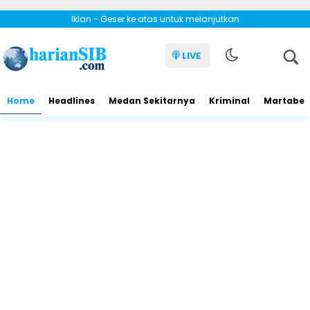
Iklan - Geser ke atas untuk melanjutkan
LIVE
Home
Headlines
Medan Sekitarnya
Kriminal
Martabe