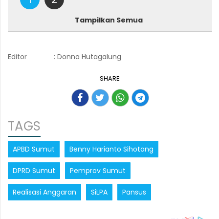
Tampilkan Semua
Editor
: Donna Hutagalung
SHARE:
TAGS
APBD Sumut
Benny Harianto Sihotang
DPRD Sumut
Pemprov Sumut
Realisasi Anggaran
SiLPA
Pansus