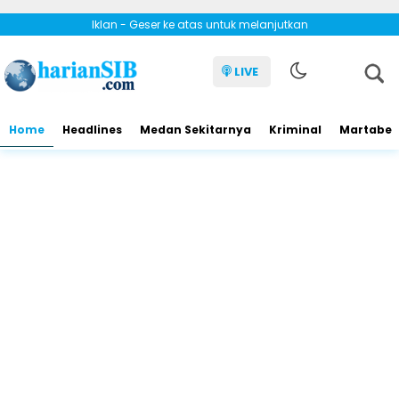
Iklan - Geser ke atas untuk melanjutkan
LIVE
Home
Headlines
Medan Sekitarnya
Kriminal
Martabe