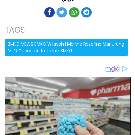
SHARE:
TAGS
BMKG MEWS BMKG Wilayah I Martha Rosefina Manurung
MJO Cuaca ekstrem InfoBMKG