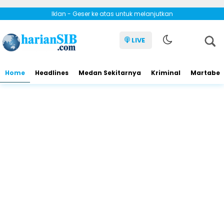
Iklan - Geser ke atas untuk melanjutkan
LIVE
Home
Headlines
Medan Sekitarnya
Kriminal
Martabe