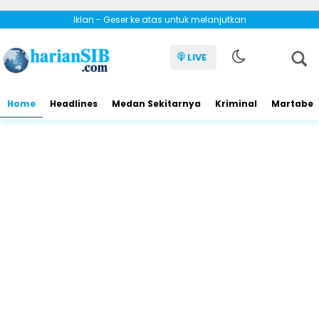
Iklan - Geser ke atas untuk melanjutkan
LIVE
Home
Headlines
Medan Sekitarnya
Kriminal
Martabe