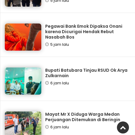
5 jam lalu
Pegawai Bank Emok Dipaksa Onani
karena Dicurigai Hendak Rebut
Nasabah Bos
5 jam lalu
Bupati Batubara Tinjau RSUD Ok Arya
Zulkarnain
6 jam lalu
Mayat Mr X Diduga Warga Medan
Perjuangan Ditemukan di Beringin
6 jam lalu