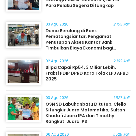
Para Pelaku Segera Ditangkap
03 Agu 2026
2.153 kali
Demo Berulang di Bank
Pematangsiantar, Pengamat:
Penutupan Akses Kantor Bank
Timbulkan Biaya Ekonomi bagi
Masyarakat
02 Agu 2026
2.102 kali
Silpa Capai Rp54, 3 Miliar Lebih,
Fraksi PDIP DPRD Karo Tolak LPJ APBD
2025
03 Agu 2026
1.827 kali
OSN SD Labuhanbatu Ditutup, Ciello
Situngkir Juara Matematika, Sultan
Khadafi Juara IPA dan Timothy
Rangkuti Juara IPS
06 Agu 2026
1.528 kali