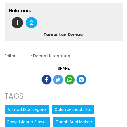
Halaman:
1
2
Tampilkan Semua
Editor
: Donna Hutagalung
SHARE:
TAGS
Ahmad Diponegoro
Calon Jemaah Haji
Rasyid Jacub Slawat
Tanah Suci Mekah