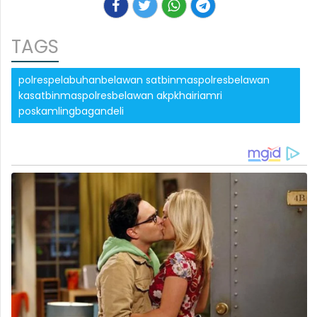
TAGS
polrespelabuhanbelawan satbinmaspolresbelawan
kasatbinmaspolresbelawan akpkhairiamri
poskamlingbagandeli