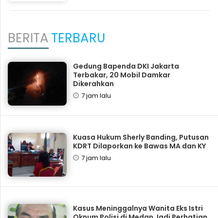
BERITA
TERBARU
Gedung Bapenda DKI Jakarta
Terbakar, 20 Mobil Damkar
Dikerahkan
7 jam lalu
Kuasa Hukum Sherly Banding, Putusan
KDRT Dilaporkan ke Bawas MA dan KY
7 jam lalu
Kasus Meninggalnya Wanita Eks Istri
Oknum Polisi di Medan Jadi Perhatian