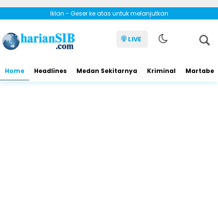
Iklan - Geser ke atas untuk melanjutkan
LIVE
Home
Headlines
Medan Sekitarnya
Kriminal
Martabe