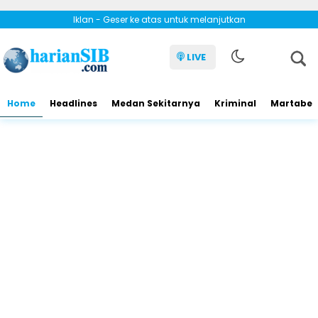
Iklan - Geser ke atas untuk melanjutkan
LIVE
Home
Headlines
Medan Sekitarnya
Kriminal
Martabe