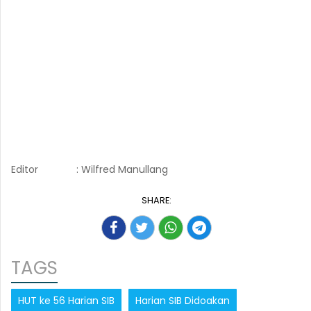
Editor
: Wilfred Manullang
SHARE:
TAGS
HUT ke 56 Harian SIB
Harian SIB Didoakan