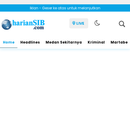
Iklan - Geser ke atas untuk melanjutkan
LIVE
Home
Headlines
Medan Sekitarnya
Kriminal
Martabe