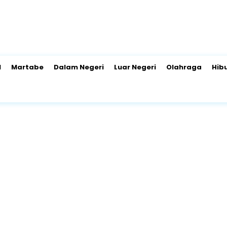
l
Martabe
Dalam Negeri
Luar Negeri
Olahraga
Hib