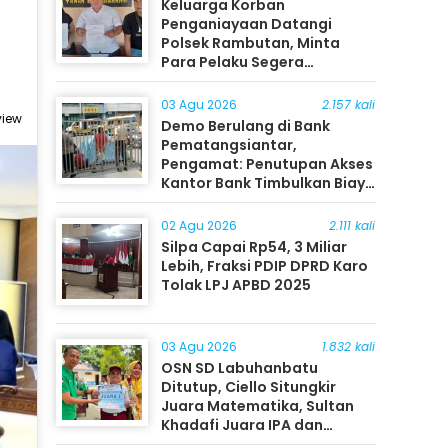
Keluarga Korban
Penganiayaan Datangi
Polsek Rambutan, Minta
Para Pelaku Segera
Ditangkap
03 Agu 2026
2.157 kali
view
Demo Berulang di Bank
Pematangsiantar,
Pengamat: Penutupan Akses
Kantor Bank Timbulkan Biaya
Ekonomi bagi Masyarakat
02 Agu 2026
2.111 kali
Silpa Capai Rp54, 3 Miliar
Lebih, Fraksi PDIP DPRD Karo
Tolak LPJ APBD 2025
03 Agu 2026
1.832 kali
OSN SD Labuhanbatu
Ditutup, Ciello Situngkir
Juara Matematika, Sultan
Khadafi Juara IPA dan
Timothy Rangkuti Juara IPS