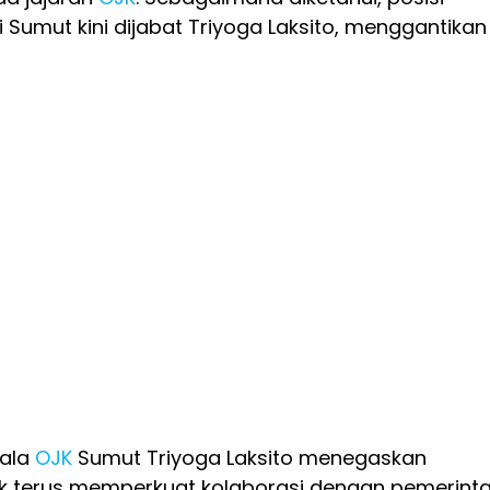
i Sumut kini dijabat Triyoga Laksito, menggantikan
ala
OJK
Sumut Triyoga Laksito menegaskan
k terus memperkuat kolaborasi dengan pemerint