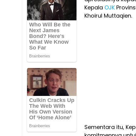
Kepala
OJK
Provins
Khoirul Muttaqien.
Sementara itu, Kep
komitmennya untu