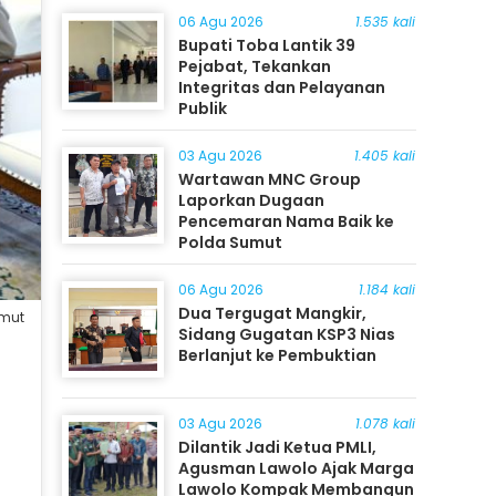
06 Agu 2026
1.535 kali
Bupati Toba Lantik 39
Pejabat, Tekankan
Integritas dan Pelayanan
Publik
03 Agu 2026
1.405 kali
Wartawan MNC Group
Laporkan Dugaan
Pencemaran Nama Baik ke
Polda Sumut
06 Agu 2026
1.184 kali
Dua Tergugat Mangkir,
umut
Sidang Gugatan KSP3 Nias
Berlanjut ke Pembuktian
03 Agu 2026
1.078 kali
Dilantik Jadi Ketua PMLI,
Agusman Lawolo Ajak Marga
Lawolo Kompak Membangun