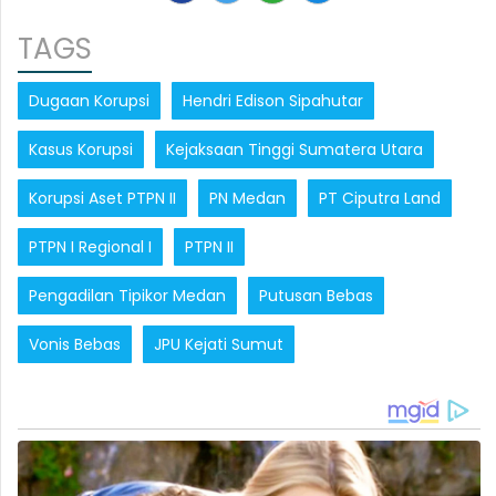
TAGS
Dugaan Korupsi
Hendri Edison Sipahutar
Kasus Korupsi
Kejaksaan Tinggi Sumatera Utara
Korupsi Aset PTPN II
PN Medan
PT Ciputra Land
PTPN I Regional I
PTPN II
Pengadilan Tipikor Medan
Putusan Bebas
Vonis Bebas
JPU Kejati Sumut