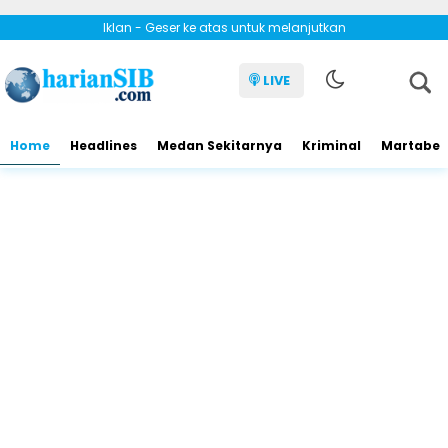
Iklan - Geser ke atas untuk melanjutkan
LIVE
Home
Headlines
Medan Sekitarnya
Kriminal
Martabe