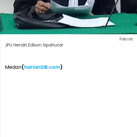
Foto ist
JPU Hendri Edison Sipahutar
Medan
(
harianSIB.com
)