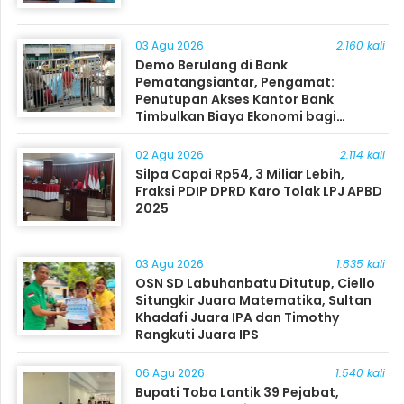
03 Agu 2026
2.160 kali
Demo Berulang di Bank
Pematangsiantar, Pengamat:
Penutupan Akses Kantor Bank
Timbulkan Biaya Ekonomi bagi
Masyarakat
02 Agu 2026
2.114 kali
Silpa Capai Rp54, 3 Miliar Lebih,
Fraksi PDIP DPRD Karo Tolak LPJ APBD
2025
03 Agu 2026
1.835 kali
OSN SD Labuhanbatu Ditutup, Ciello
Situngkir Juara Matematika, Sultan
Khadafi Juara IPA dan Timothy
Rangkuti Juara IPS
06 Agu 2026
1.540 kali
Bupati Toba Lantik 39 Pejabat,