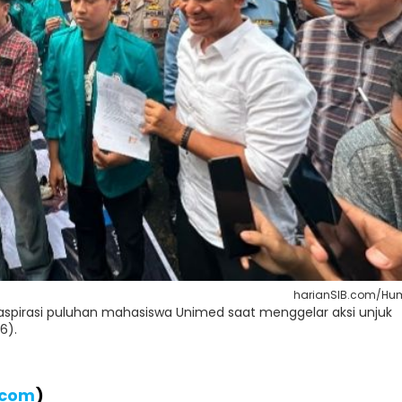
harianSIB.com/Hu
aspirasi puluhan mahasiswa Unimed saat menggelar aksi unjuk
6).
.com
)