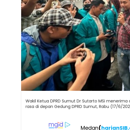
Wakil Ketua DPRD Sumut Dr Sutarto MSi menerima 
rasa di depan Gedung DPRD Sumut, Rabu (17/6/202
Medan
(
harianSIB