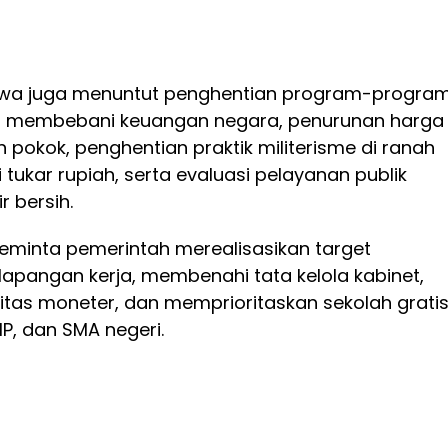
iswa juga menuntut penghentian program-progra
lai membebani keuangan negara, penurunan harga
pokok, penghentian praktik militerisme di ranah
ilai tukar rupiah, serta evaluasi pelayanan publik
ir bersih.
minta pemerintah merealisasikan target
 lapangan kerja, membenahi tata kelola kabinet,
itas moneter, dan memprioritaskan sekolah grati
MP, dan SMA negeri.