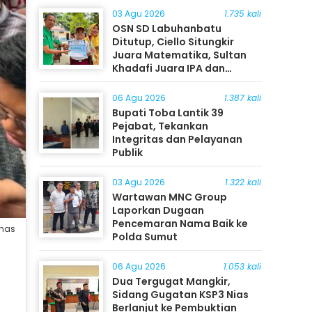
03 Agu 2026
1.735 kali
OSN SD Labuhanbatu
Ditutup, Ciello Situngkir
Juara Matematika, Sultan
Khadafi Juara IPA dan
Timothy Rangkuti Juara IPS
06 Agu 2026
1.387 kali
Bupati Toba Lantik 39
Pejabat, Tekankan
Integritas dan Pelayanan
Publik
03 Agu 2026
1.322 kali
Wartawan MNC Group
Laporkan Dugaan
Pencemaran Nama Baik ke
mas
Polda Sumut
06 Agu 2026
1.053 kali
Dua Tergugat Mangkir,
Sidang Gugatan KSP3 Nias
Berlanjut ke Pembuktian