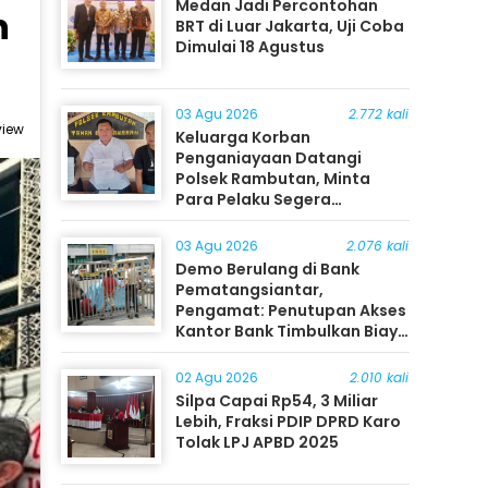
Medan Jadi Percontohan
n
BRT di Luar Jakarta, Uji Coba
Dimulai 18 Agustus
03 Agu 2026
2.772 kali
view
Keluarga Korban
Penganiayaan Datangi
Polsek Rambutan, Minta
Para Pelaku Segera
Ditangkap
03 Agu 2026
2.076 kali
Demo Berulang di Bank
Pematangsiantar,
Pengamat: Penutupan Akses
Kantor Bank Timbulkan Biaya
Ekonomi bagi Masyarakat
02 Agu 2026
2.010 kali
Silpa Capai Rp54, 3 Miliar
Lebih, Fraksi PDIP DPRD Karo
Tolak LPJ APBD 2025