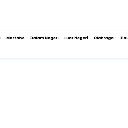
l
Martabe
Dalam Negeri
Luar Negeri
Olahraga
Hib