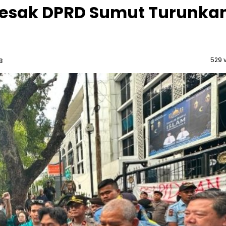
esak DPRD Sumut Turunka
529 
B