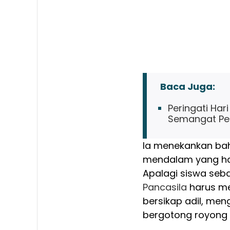
Baca Juga:
Peringati Har
Semangat Pe
Ia menekankan bah
mendalam yang har
Apalagi siswa seb
Pancasila
harus men
bersikap adil, me
bergotong royong d