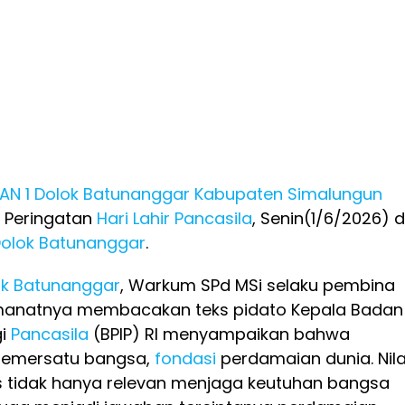
N 1 Dolok Batunanggar
Kabupaten Simalungun
 Peringatan
Hari Lahir
Pancasila
, Senin(1/6/2026) d
olok Batunanggar
.
ok Batunanggar
, Warkum SPd MSi selaku pembina
anatnya membacakan teks pidato Kepala Badan
gi
Pancasila
(BPIP) RI menyampaikan bahwa
emersatu bangsa,
fondasi
perdamaian dunia. Nila
ils tidak hanya relevan menjaga keutuhan bangsa