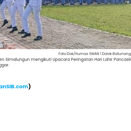
Foto:Dok/Humas SMAN 1 Dolok Batunan
n Simalungun mengikuti Upacara Peringatan Hari Lahir Pancasil
ggar.
ianSIB.com
)