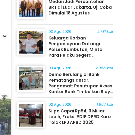
Medan Jadi Percontohan
BRT di Luar Jakarta, Uji Coba
Dimulai 18 Agustus
03 Agu 2026
2.731 kali
view
Keluarga Korban
Penganiayaan Datangi
Polsek Rambutan, Minta
Para Pelaku Segera
Ditangkap
03 Agu 2026
2.058 kali
Demo Berulang di Bank
Pematangsiantar,
Pengamat: Penutupan Akses
Kantor Bank Timbulkan Biaya
Ekonomi bagi Masyarakat
02 Agu 2026
1.987 kali
Silpa Capai Rp54, 3 Miliar
Lebih, Fraksi PDIP DPRD Karo
Tolak LPJ APBD 2025