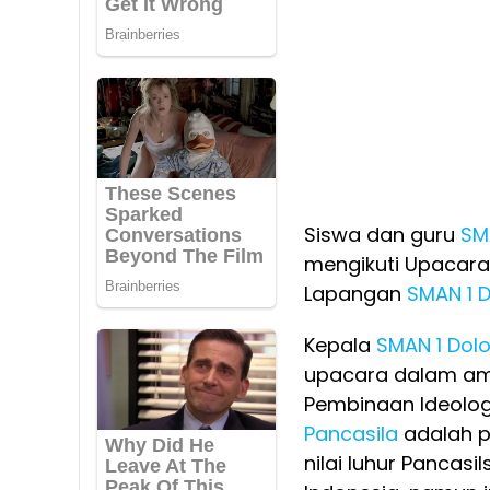
Siswa dan guru
SMA
mengikuti Upacara
Lapangan
SMAN 1 D
Kepala
SMAN 1 Dol
upacara dalam am
Pembinaan Ideolo
Pancasila
adalah p
nilai luhur Pancas