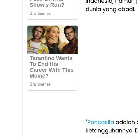
Indonesia, namun 
dunia yang abadi.
"
Pancasila
adalah 
ketangguhannya. D