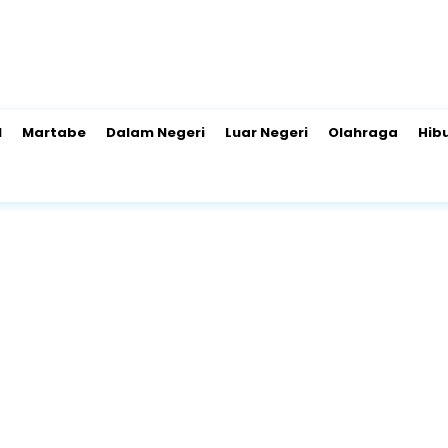
l
Martabe
Dalam Negeri
Luar Negeri
Olahraga
Hib