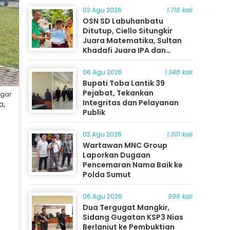
03 Agu 2026
1.718 kali
OSN SD Labuhanbatu
Ditutup, Ciello Situngkir
Juara Matematika, Sultan
Khadafi Juara IPA dan
Timothy Rangkuti Juara IPS
06 Agu 2026
1.348 kali
Bupati Toba Lantik 39
Pejabat, Tekankan
ggar
Integritas dan Pelayanan
a,
Publik
03 Agu 2026
1.301 kali
Wartawan MNC Group
Laporkan Dugaan
Pencemaran Nama Baik ke
Polda Sumut
06 Agu 2026
996 kali
Dua Tergugat Mangkir,
Sidang Gugatan KSP3 Nias
Berlanjut ke Pembuktian