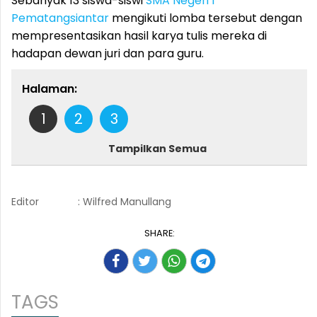
Sebanyak 13 siswa-siswi
SMA Negeri 1
Pematangsiantar
mengikuti lomba tersebut dengan
mempresentasikan hasil karya tulis mereka di
hadapan dewan juri dan para guru.
Halaman:
1
2
3
Tampilkan Semua
Editor
: Wilfred Manullang
SHARE:
TAGS