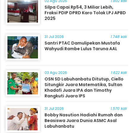
02 Agu 2026
1.902 kali
Silpa Capai Rp54, 3 Miliar Lebih,
Fraksi PDIP DPRD Karo Tolak LPJ APBD
2025
31 Jul 2026
1.748 kali
Santri PTAC Damulipekan Mustafa
Wahyudi Rambe Lulus Taruna AAL
03 Agu 2026
1.622 kali
OSN SD Labuhanbatu Ditutup, Ciello
Situngkir Juara Matematika, Sultan
Khadafi Juara IPA dan Timothy
Rangkuti Juara IPS
31 Jul 2026
1.570 kali
Bobby Nasution Hadiahi Rumah dan
Beasiswa Juara Dunia ASMC Asal
Labuhanbatu