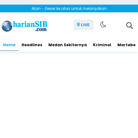
Iklan - Geser ke atas untuk melanjutkan
LIVE
Home
Headlines
Medan Sekitarnya
Kriminal
Martabe