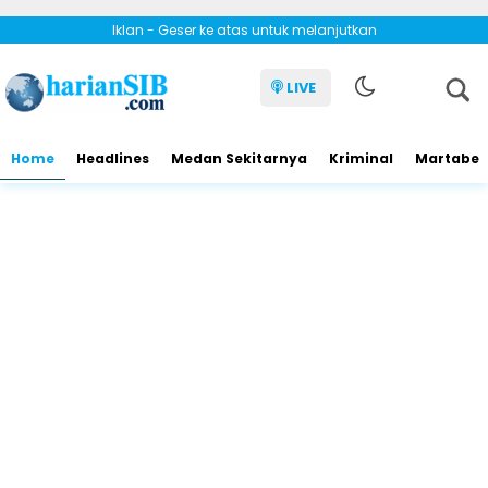
Iklan - Geser ke atas untuk melanjutkan
LIVE
Home
Headlines
Medan Sekitarnya
Kriminal
Martabe