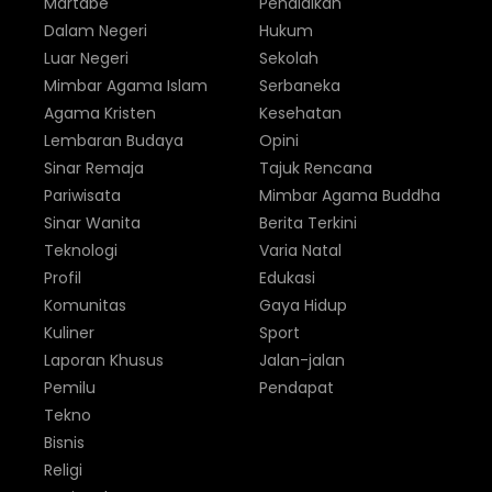
Martabe
Pendidikan
Dalam Negeri
Hukum
Luar Negeri
Sekolah
Mimbar Agama Islam
Serbaneka
Agama Kristen
Kesehatan
Lembaran Budaya
Opini
Sinar Remaja
Tajuk Rencana
Pariwisata
Mimbar Agama Buddha
Sinar Wanita
Berita Terkini
Teknologi
Varia Natal
Profil
Edukasi
Komunitas
Gaya Hidup
Kuliner
Sport
Laporan Khusus
Jalan-jalan
Pemilu
Pendapat
Tekno
Bisnis
Religi