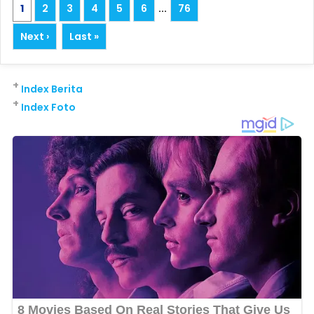
1
2
3
4
5
6
...
76
Next ›
Last »
+
Index Berita
+
Index Foto