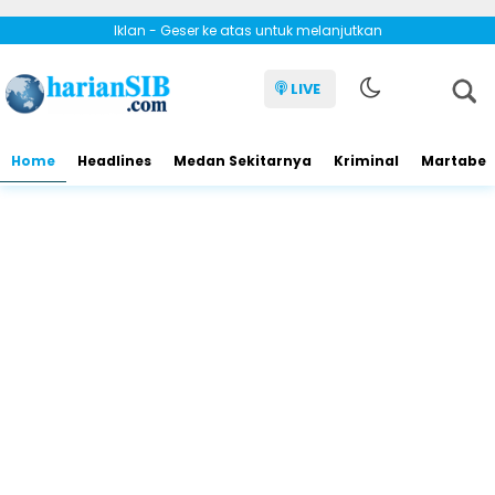
Iklan - Geser ke atas untuk melanjutkan
LIVE
Home
Headlines
Medan Sekitarnya
Kriminal
Martabe