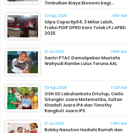
Timbulkan Biaya Ekonomi bagi
Masyarakat
02 Agu 2026
1.819 kali
Silpa Capai Rp54, 3 Miliar Lebih,
Fraksi PDIP DPRD Karo Tolak LPJ APBD
2025
31 Jul 2026
1.668 kali
Santri PTAC Damulipekan Mustafa
Wahyudi Rambe Lulus Taruna AAL
03 Agu 2026
1.533 kali
OSN SD Labuhanbatu Ditutup, Ciello
Situngkir Juara Matematika, Sultan
Khadafi Juara IPA dan Timothy
Rangkuti Juara IPS
31 Jul 2026
1.484 kali
Bobby Nasution Hadiahi Rumah dan