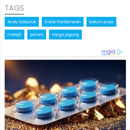
TAGS
Andy Sidauruk
Dolok Pardamean
belum puas
melejit
petani
Harga jagung