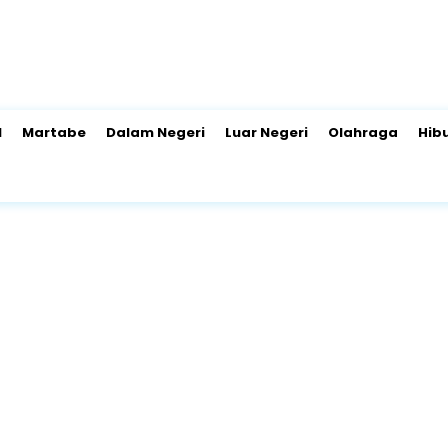
l
Martabe
Dalam Negeri
Luar Negeri
Olahraga
Hib