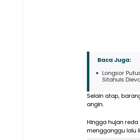
Baca Juga:
Longsor Putu
Sitahuis Diev
Selain atap, baran
angin.
Hingga hujan reda
mengganggu lalu li