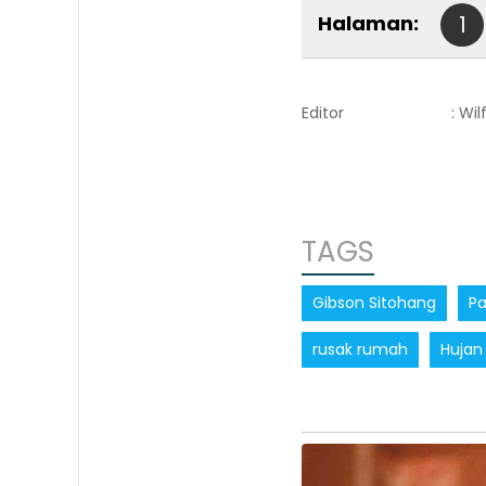
Halaman:
1
Editor
: Wi
TAGS
Gibson Sitohang
Pa
rusak rumah
Hujan