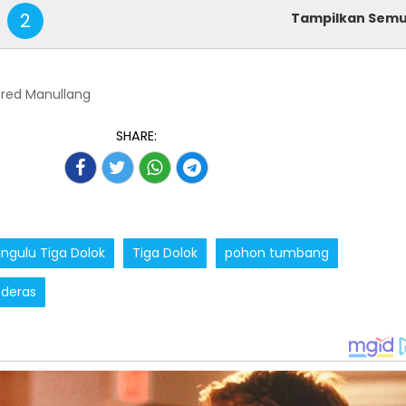
2
Tampilkan Sem
lfred Manullang
SHARE:
ngulu Tiga Dolok
Tiga Dolok
pohon tumbang
 deras