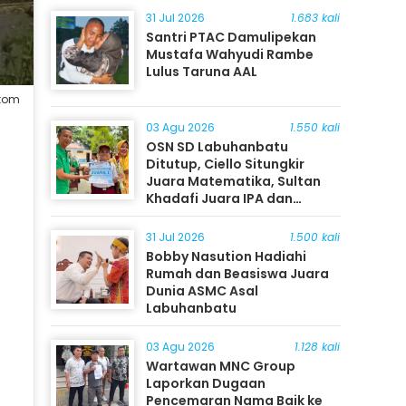
31 Jul 2026
1.683 kali
Santri PTAC Damulipekan
Mustafa Wahyudi Rambe
Lulus Taruna AAL
ltom
03 Agu 2026
1.550 kali
OSN SD Labuhanbatu
Ditutup, Ciello Situngkir
Juara Matematika, Sultan
Khadafi Juara IPA dan
Timothy Rangkuti Juara IPS
31 Jul 2026
1.500 kali
Bobby Nasution Hadiahi
Rumah dan Beasiswa Juara
Dunia ASMC Asal
Labuhanbatu
03 Agu 2026
1.128 kali
Wartawan MNC Group
Laporkan Dugaan
Pencemaran Nama Baik ke