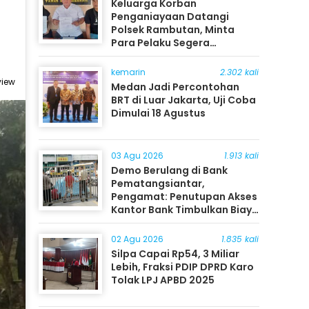
Keluarga Korban
Penganiayaan Datangi
Polsek Rambutan, Minta
Para Pelaku Segera
Ditangkap
kemarin
2.302 kali
view
Medan Jadi Percontohan
BRT di Luar Jakarta, Uji Coba
Dimulai 18 Agustus
03 Agu 2026
1.913 kali
Demo Berulang di Bank
Pematangsiantar,
Pengamat: Penutupan Akses
Kantor Bank Timbulkan Biaya
Ekonomi bagi Masyarakat
02 Agu 2026
1.835 kali
Silpa Capai Rp54, 3 Miliar
Lebih, Fraksi PDIP DPRD Karo
Tolak LPJ APBD 2025