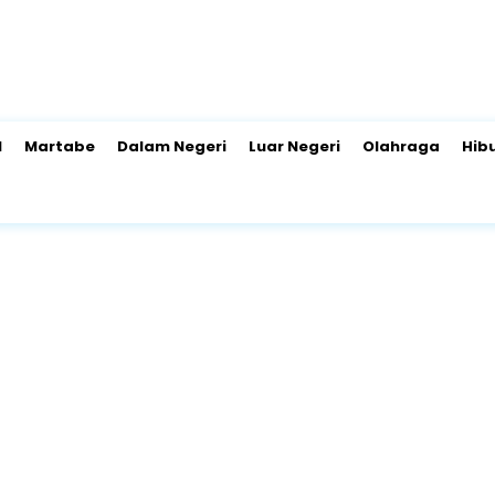
l
Martabe
Dalam Negeri
Luar Negeri
Olahraga
Hib