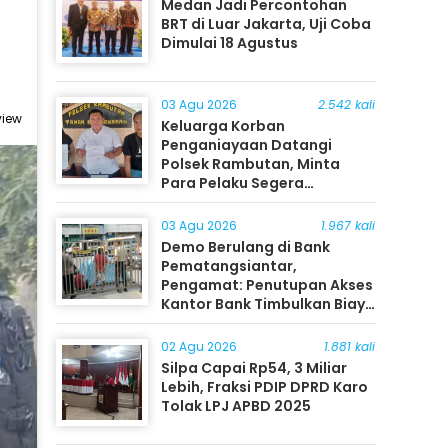
Medan Jadi Percontohan
BRT di Luar Jakarta, Uji Coba
Dimulai 18 Agustus
03 Agu 2026
2.542 kali
view
Keluarga Korban
Penganiayaan Datangi
Polsek Rambutan, Minta
Para Pelaku Segera
Ditangkap
03 Agu 2026
1.967 kali
Demo Berulang di Bank
Pematangsiantar,
Pengamat: Penutupan Akses
Kantor Bank Timbulkan Biaya
Ekonomi bagi Masyarakat
02 Agu 2026
1.881 kali
Silpa Capai Rp54, 3 Miliar
Lebih, Fraksi PDIP DPRD Karo
Tolak LPJ APBD 2025