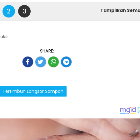
2
3
Tampilkan Sem
daksi
SHARE:
Tertimbun Longsor Sampah