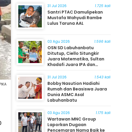
31 Jul 2026
1.725 kali
Santri PTAC Damulipekan
Mustafa Wahyudi Rambe
Lulus Taruna AAL
03 Agu 2026
1.596 kali
OSN SD Labuhanbatu
Ditutup, Ciello Situngkir
Juara Matematika, Sultan
Khadafi Juara IPA dan
Timothy Rangkuti Juara IPS
31 Jul 2026
1.543 kali
Bobby Nasution Hadiahi
PIKA
Rumah dan Beasiswa Juara
Dunia ASMC Asal
Labuhanbatu
03 Agu 2026
1.175 kali
Wartawan MNC Group
0
Laporkan Dugaan
Pencemaran Nama Baik ke