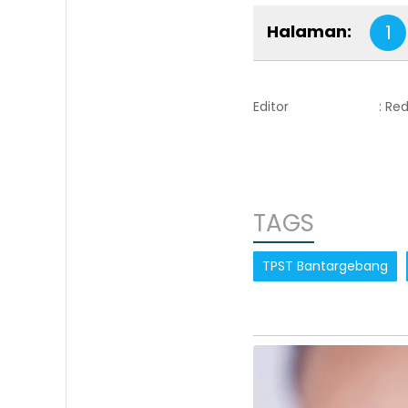
Halaman:
1
Editor
: Re
TAGS
TPST Bantargebang