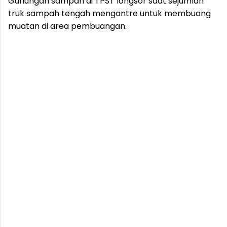
Gunungan sampah di TPST longsor saat sejumlah
truk sampah tengah mengantre untuk membuang
muatan di area pembuangan.