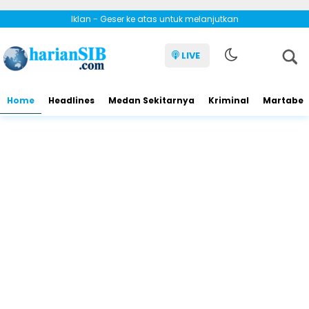
Iklan - Geser ke atas untuk melanjutkan
LIVE
Home
Headlines
Medan Sekitarnya
Kriminal
Martabe