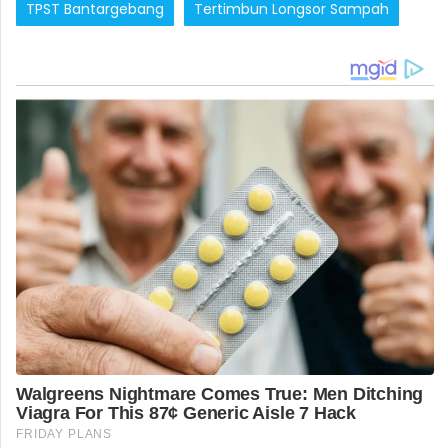
TPST Bantargebang
Tertimbun Longsor Sampah