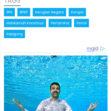
TAGS
BPK
BPKP
Kerugian Negara
Korupsi
Mahkamah Konstitusi
Pertamina
Petral
Kejagung