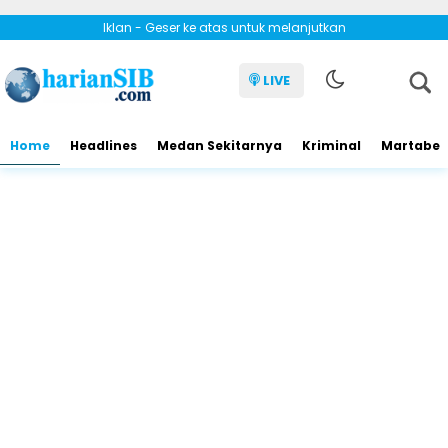
Iklan - Geser ke atas untuk melanjutkan
LIVE
Home
Headlines
Medan Sekitarnya
Kriminal
Martabe