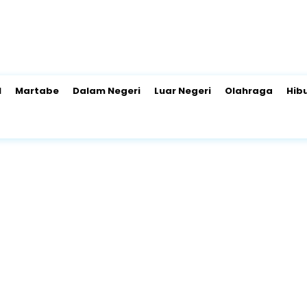
l
Martabe
Dalam Negeri
Luar Negeri
Olahraga
Hib