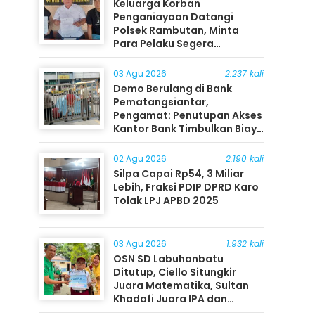
Keluarga Korban
Penganiayaan Datangi
Polsek Rambutan, Minta
Para Pelaku Segera
Ditangkap
03 Agu 2026
2.237 kali
Demo Berulang di Bank
Pematangsiantar,
Pengamat: Penutupan Akses
Kantor Bank Timbulkan Biaya
Ekonomi bagi Masyarakat
02 Agu 2026
2.190 kali
Silpa Capai Rp54, 3 Miliar
Lebih, Fraksi PDIP DPRD Karo
Tolak LPJ APBD 2025
03 Agu 2026
1.932 kali
OSN SD Labuhanbatu
Ditutup, Ciello Situngkir
Juara Matematika, Sultan
Khadafi Juara IPA dan
Timothy Rangkuti Juara IPS