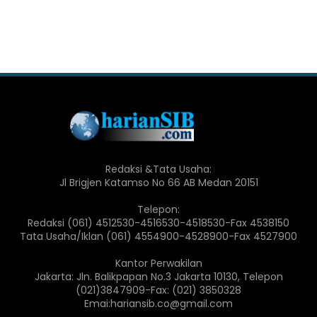
Redaksi &Tata Usaha:
Jl Brigjen Katamso No 66 AB Medan 20151
Telepon:
Redaksi (061) 4512530-4516530-4518530-Fax 4538150
Tata Usaha/Iklan (061) 4554900-4528900-Fax 4527900
Kantor Perwakilan
Jakarta: Jln. Balikpapan No.3 Jakarta 10130, Telepon
(021)3847909-Fax: (021) 3850328
Emai:hariansib.co@gmail.com