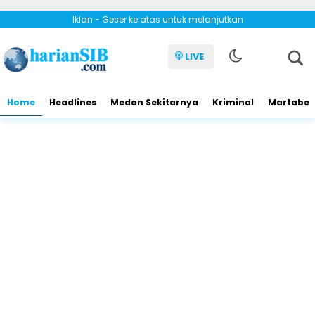
Iklan - Geser ke atas untuk melanjutkan
LIVE
Home
Headlines
Medan Sekitarnya
Kriminal
Martabe