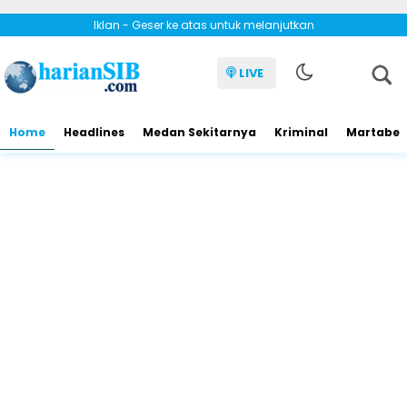
Iklan - Geser ke atas untuk melanjutkan
LIVE
Home
Headlines
Medan Sekitarnya
Kriminal
Martabe