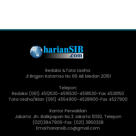
Redaksi &Tata Usaha:
Jl Brigjen Katamso No 66 AB Medan 20151
Telepon:
Redaksi (061) 4512530-4516530-4518530-Fax 4538150
Tata Usaha/Iklan (061) 4554900-4528900-Fax 4527900
Kantor Perwakilan
Jakarta: Jln. Balikpapan No.3 Jakarta 10130, Telepon
(021)3847909-Fax: (021) 3850328
Emai:hariansib.co@gmail.com