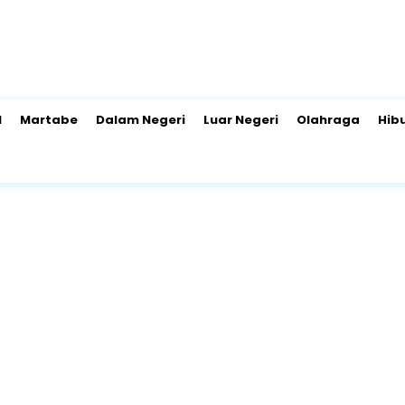
l
Martabe
Dalam Negeri
Luar Negeri
Olahraga
Hib