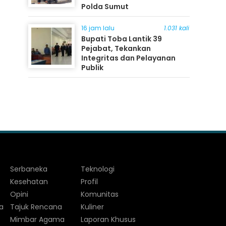
Polda Sumut
16 jam lalu
1.031 kali
Bupati Toba Lantik 39
Pejabat, Tekankan
Integritas dan Pelayanan
Publik
Serbaneka
Teknologi
Kesehatan
Profil
Opini
Komunitas
a
Tajuk Rencana
Kuliner
Mimbar Agama
Laporan Khusus