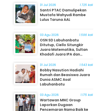
31 Jul 2026
1.725 kali
Santri PTAC Damulipekan
Mustafa Wahyudi Rambe
Lulus Taruna AAL
03 Agu 2026
1.596 kali
OSN SD Labuhanbatu
Ditutup, Ciello Situngkir
Juara Matematika, Sultan
Khadafi Juara IPA dan
Timothy Rangkuti Juara IPS
31 Jul 2026
1.543 kali
Bobby Nasution Hadiahi
Rumah dan Beasiswa Juara
Dunia ASMC Asal
Labuhanbatu
03 Agu 2026
1.175 kali
Wartawan MNC Group
Laporkan Dugaan
Pencemaran Nama Baik ke