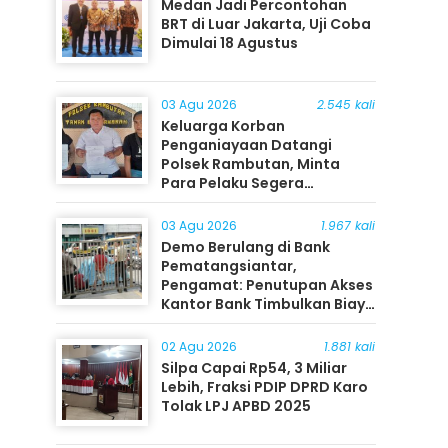
Medan Jadi Percontohan
BRT di Luar Jakarta, Uji Coba
Dimulai 18 Agustus
03 Agu 2026
2.545 kali
Keluarga Korban
Penganiayaan Datangi
Polsek Rambutan, Minta
Para Pelaku Segera
Ditangkap
03 Agu 2026
1.967 kali
Demo Berulang di Bank
Pematangsiantar,
Pengamat: Penutupan Akses
Kantor Bank Timbulkan Biaya
Ekonomi bagi Masyarakat
02 Agu 2026
1.881 kali
Silpa Capai Rp54, 3 Miliar
Lebih, Fraksi PDIP DPRD Karo
Tolak LPJ APBD 2025