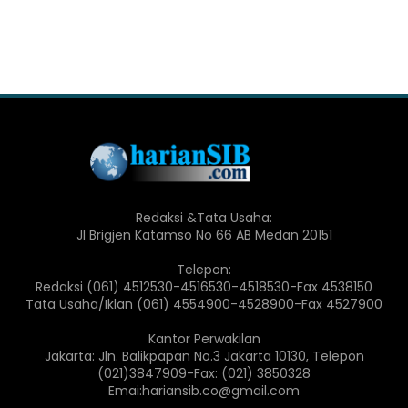
Redaksi &Tata Usaha:
Jl Brigjen Katamso No 66 AB Medan 20151
Telepon:
Redaksi (061) 4512530-4516530-4518530-Fax 4538150
Tata Usaha/Iklan (061) 4554900-4528900-Fax 4527900
Kantor Perwakilan
Jakarta: Jln. Balikpapan No.3 Jakarta 10130, Telepon
(021)3847909-Fax: (021) 3850328
Emai:hariansib.co@gmail.com