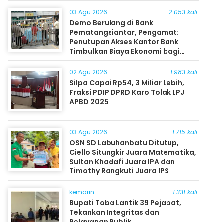
03 Agu 2026
2.053 kali
Demo Berulang di Bank
Pematangsiantar, Pengamat:
Penutupan Akses Kantor Bank
Timbulkan Biaya Ekonomi bagi
Masyarakat
02 Agu 2026
1.983 kali
Silpa Capai Rp54, 3 Miliar Lebih,
Fraksi PDIP DPRD Karo Tolak LPJ
APBD 2025
03 Agu 2026
1.715 kali
OSN SD Labuhanbatu Ditutup,
Ciello Situngkir Juara Matematika,
Sultan Khadafi Juara IPA dan
Timothy Rangkuti Juara IPS
kemarin
1.331 kali
Bupati Toba Lantik 39 Pejabat,
Tekankan Integritas dan
Pelayanan Publik