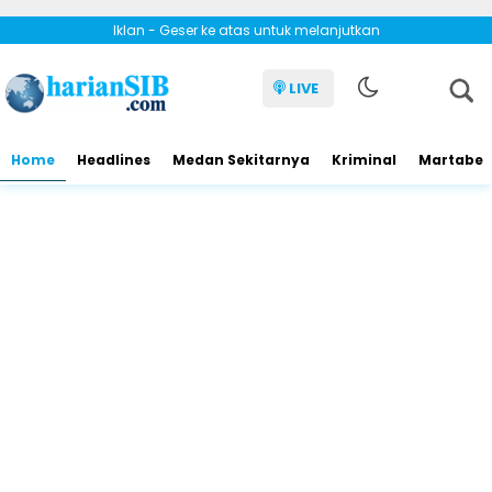
Iklan - Geser ke atas untuk melanjutkan
LIVE
Home
Headlines
Medan Sekitarnya
Kriminal
Martabe