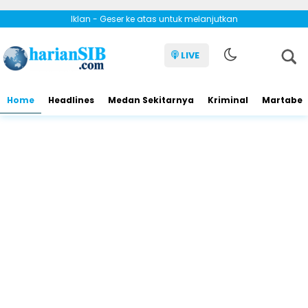
Iklan - Geser ke atas untuk melanjutkan
LIVE
Home
Headlines
Medan Sekitarnya
Kriminal
Martabe