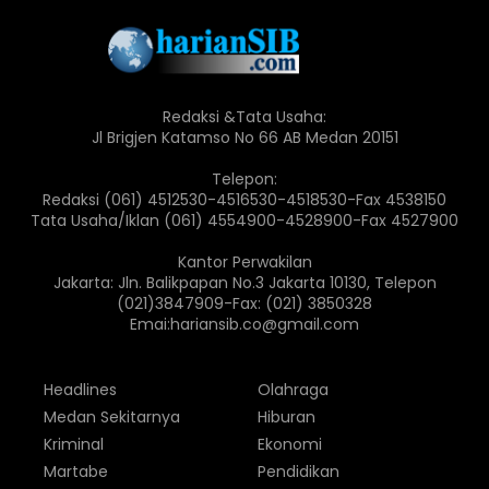
Redaksi &Tata Usaha:
Jl Brigjen Katamso No 66 AB Medan 20151
Telepon:
Redaksi (061) 4512530-4516530-4518530-Fax 4538150
Tata Usaha/Iklan (061) 4554900-4528900-Fax 4527900
Kantor Perwakilan
Jakarta: Jln. Balikpapan No.3 Jakarta 10130, Telepon
(021)3847909-Fax: (021) 3850328
Emai:hariansib.co@gmail.com
Headlines
Olahraga
Medan Sekitarnya
Hiburan
Kriminal
Ekonomi
Martabe
Pendidikan