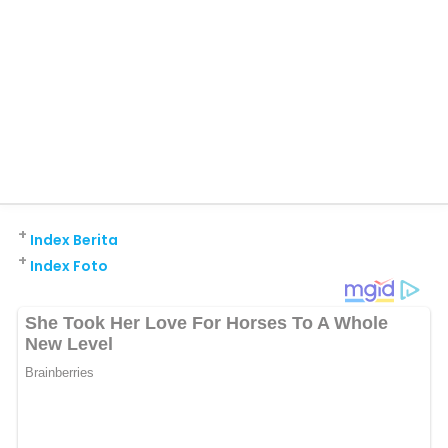
+
Index Berita
+
Index Foto