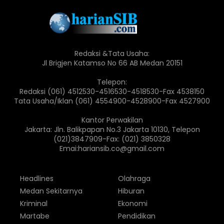
Redaksi &Tata Usaha:
Jl Brigjen Katamso No 66 AB Medan 20151
Telepon:
Redaksi (061) 4512530-4516530-4518530-Fax 4538150
Tata Usaha/Iklan (061) 4554900-4528900-Fax 4527900
Kantor Perwakilan
Jakarta: Jln. Balikpapan No.3 Jakarta 10130, Telepon
(021)3847909-Fax: (021) 3850328
Emai:hariansib.co@gmail.com
Headlines
Olahraga
Medan Sekitarnya
Hiburan
Kriminal
Ekonomi
Martabe
Pendidikan