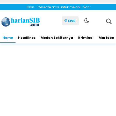
Iklan - Geser ke atas untuk melanjutkan
LIVE
Home
Headlines
Medan Sekitarnya
Kriminal
Martabe