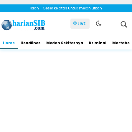
Iklan - Geser ke atas untuk melanjutkan
LIVE
Home
Headlines
Medan Sekitarnya
Kriminal
Martabe