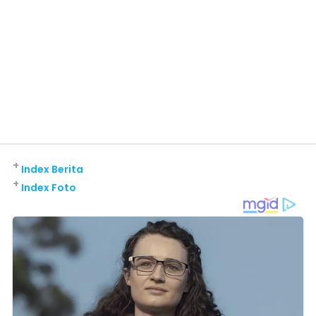
+
Index Berita
+
Index Foto