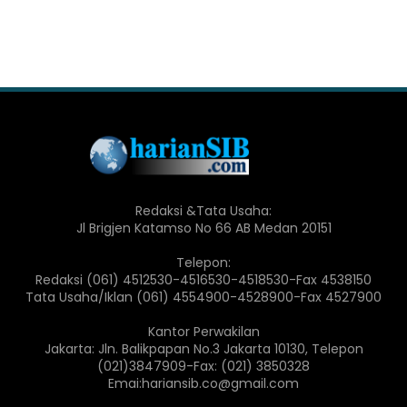
Redaksi &Tata Usaha:
Jl Brigjen Katamso No 66 AB Medan 20151
Telepon:
Redaksi (061) 4512530-4516530-4518530-Fax 4538150
Tata Usaha/Iklan (061) 4554900-4528900-Fax 4527900
Kantor Perwakilan
Jakarta: Jln. Balikpapan No.3 Jakarta 10130, Telepon
(021)3847909-Fax: (021) 3850328
Emai:hariansib.co@gmail.com