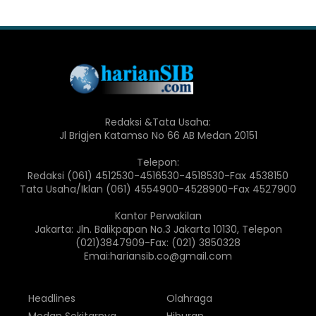
Redaksi &Tata Usaha:
Jl Brigjen Katamso No 66 AB Medan 20151
Telepon:
Redaksi (061) 4512530-4516530-4518530-Fax 4538150
Tata Usaha/Iklan (061) 4554900-4528900-Fax 4527900
Kantor Perwakilan
Jakarta: Jln. Balikpapan No.3 Jakarta 10130, Telepon
(021)3847909-Fax: (021) 3850328
Emai:hariansib.co@gmail.com
Headlines
Olahraga