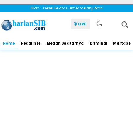
Iklan - Geser ke atas untuk melanjutkan
LIVE
Home
Headlines
Medan Sekitarnya
Kriminal
Martabe