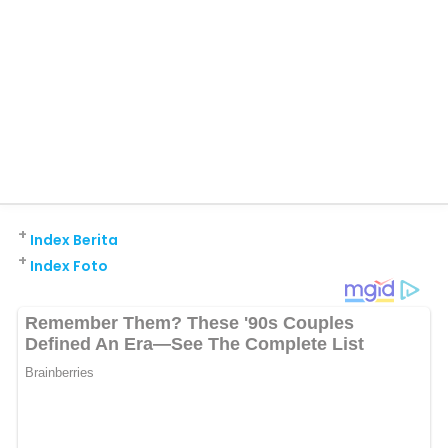
+
Index Berita
+
Index Foto