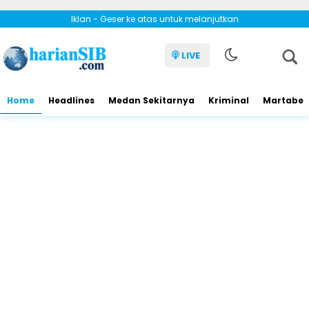
Iklan - Geser ke atas untuk melanjutkan
LIVE
Home
Headlines
Medan Sekitarnya
Kriminal
Martabe