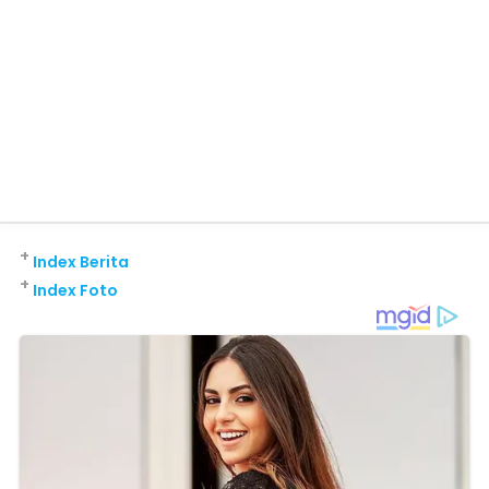
+
Index Berita
+
Index Foto