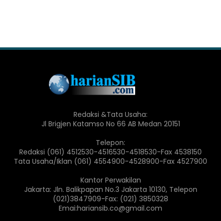
Redaksi &Tata Usaha:
Jl Brigjen Katamso No 66 AB Medan 20151
Telepon:
Redaksi (061) 4512530-4516530-4518530-Fax 4538150
Tata Usaha/Iklan (061) 4554900-4528900-Fax 4527900
Kantor Perwakilan
Jakarta: Jln. Balikpapan No.3 Jakarta 10130, Telepon
(021)3847909-Fax: (021) 3850328
Emai:hariansib.co@gmail.com