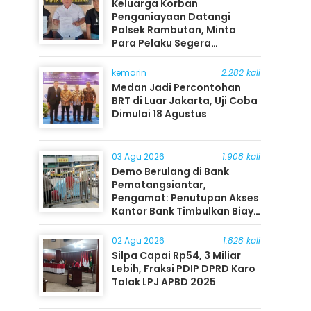
Keluarga Korban
Penganiayaan Datangi
Polsek Rambutan, Minta
Para Pelaku Segera
Ditangkap
kemarin
2.282 kali
Medan Jadi Percontohan
BRT di Luar Jakarta, Uji Coba
Dimulai 18 Agustus
03 Agu 2026
1.908 kali
Demo Berulang di Bank
Pematangsiantar,
Pengamat: Penutupan Akses
Kantor Bank Timbulkan Biaya
Ekonomi bagi Masyarakat
02 Agu 2026
1.828 kali
Silpa Capai Rp54, 3 Miliar
Lebih, Fraksi PDIP DPRD Karo
Tolak LPJ APBD 2025