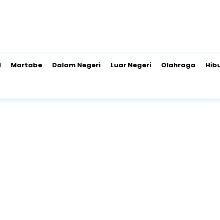
l
Martabe
Dalam Negeri
Luar Negeri
Olahraga
Hib