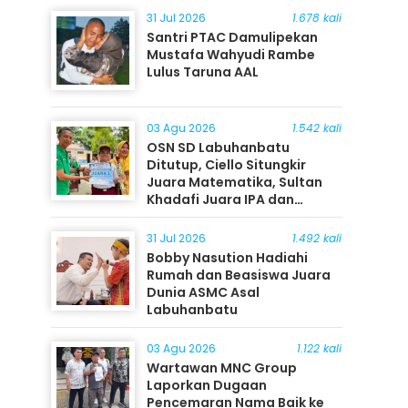
31 Jul 2026
1.678 kali
Santri PTAC Damulipekan
Mustafa Wahyudi Rambe
Lulus Taruna AAL
03 Agu 2026
1.542 kali
OSN SD Labuhanbatu
Ditutup, Ciello Situngkir
Juara Matematika, Sultan
Khadafi Juara IPA dan
Timothy Rangkuti Juara IPS
31 Jul 2026
1.492 kali
Bobby Nasution Hadiahi
Rumah dan Beasiswa Juara
Dunia ASMC Asal
Labuhanbatu
03 Agu 2026
1.122 kali
Wartawan MNC Group
Laporkan Dugaan
Pencemaran Nama Baik ke