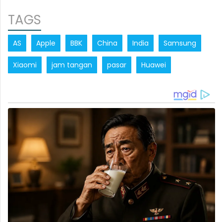
TAGS
AS
Apple
BBK
China
India
Samsung
Xiaomi
jam tangan
pasar
Huawei