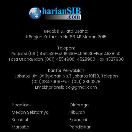
Redaksi &Tata Usaha:
Jl Brigjen Katamso No 66 AB Medan 20151
Telepon:
Redaksi (061) 4512530-4516530-4518530-Fax 4538150
Tata Usaha/Iklan (061) 4554900-4528900-Fax 4527900
Kantor Perwakilan
Jakarta: Jln. Balikpapan No.3 Jakarta 10130, Telepon
(021)3847909-Fax: (021) 3850328
Emai:hariansib.co@gmail.com
Headlines
Olahraga
Medan Sekitarnya
Hiburan
Kriminal
Ekonomi
Martabe
Pendidikan