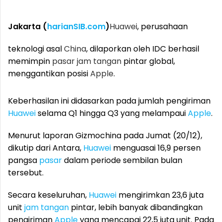
Jakarta (
harianSIB.com
)
Huawei
, perusahaan
teknologi asal
China
, dilaporkan oleh IDC berhasil
memimpin
pasar
jam tangan
pintar global,
menggantikan posisi
Apple
.
Keberhasilan ini didasarkan pada jumlah pengiriman
Huawei
selama Q1 hingga Q3 yang melampaui
Apple
.
Menurut laporan Gizmochina pada Jumat (20/12),
dikutip dari Antara,
Huawei
menguasai 16,9 persen
pangsa
pasar
dalam periode sembilan bulan
tersebut.
Secara keseluruhan,
Huawei
mengirimkan 23,6 juta
unit
jam tangan
pintar, lebih banyak dibandingkan
pengiriman
Apple
yang mencapai 22,5 juta unit. Pada