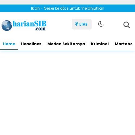
Iklan - Geser ke atas untuk melanjutkan
LIVE
Home
Headlines
Medan Sekitarnya
Kriminal
Martabe