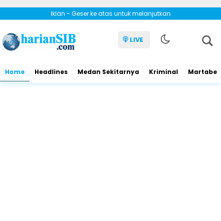
Iklan - Geser ke atas untuk melanjutkan
LIVE
Home
Headlines
Medan Sekitarnya
Kriminal
Martabe