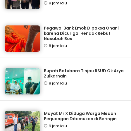
8 jam lalu
Pegawai Bank Emok Dipaksa Onani
karena Dicurigai Hendak Rebut
Nasabah Bos
8 jam lalu
Bupati Batubara Tinjau RSUD Ok Arya
Zulkarnain
8 jam lalu
Mayat Mr X Diduga Warga Medan
Perjuangan Ditemukan di Beringin
9 jam lalu