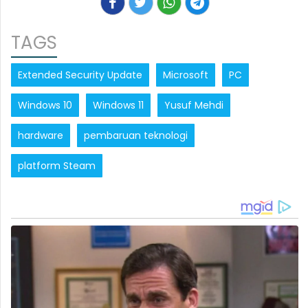
TAGS
Extended Security Update
Microsoft
PC
Windows 10
Windows 11
Yusuf Mehdi
hardware
pembaruan teknologi
platform Steam