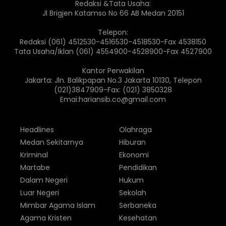
Redaksi &Tata Usaha:
Jl Brigjen Katamso No 66 AB Medan 20151
Telepon:
Redaksi (061) 4512530-4516530-4518530-Fax 4538150
Tata Usaha/Iklan (061) 4554900-4528900-Fax 4527900
Kantor Perwakilan
Jakarta: Jln. Balikpapan No.3 Jakarta 10130, Telepon
(021)3847909-Fax: (021) 3850328
Emai:hariansib.co@gmail.com
Headlines
Olahraga
Medan Sekitarnya
Hiburan
Kriminal
Ekonomi
Martabe
Pendidikan
Dalam Negeri
Hukum
Luar Negeri
Sekolah
Mimbar Agama Islam
Serbaneka
Agama Kristen
Kesehatan