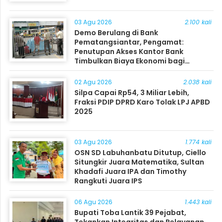
03 Agu 2026
2.100 kali
Demo Berulang di Bank
Pematangsiantar, Pengamat:
Penutupan Akses Kantor Bank
Timbulkan Biaya Ekonomi bagi
Masyarakat
02 Agu 2026
2.038 kali
Silpa Capai Rp54, 3 Miliar Lebih,
Fraksi PDIP DPRD Karo Tolak LPJ APBD
2025
03 Agu 2026
1.774 kali
OSN SD Labuhanbatu Ditutup, Ciello
Situngkir Juara Matematika, Sultan
Khadafi Juara IPA dan Timothy
Rangkuti Juara IPS
06 Agu 2026
1.443 kali
Bupati Toba Lantik 39 Pejabat,
Tekankan Integritas dan Pelayanan