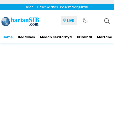
Iklan - Geser ke atas untuk melanjutkan
LIVE
Home
Headlines
Medan Sekitarnya
Kriminal
Martabe