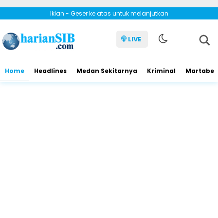
Iklan - Geser ke atas untuk melanjutkan
LIVE
Home
Headlines
Medan Sekitarnya
Kriminal
Martabe