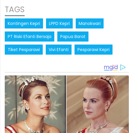
TAGS
Kontingen Kepri
LPPD Kepri
Manokwari
PT Riski Efanti Bersaja
Papua Barat
Tiket Pesparawi
Vivi Efanti
Pesparawi Kepri