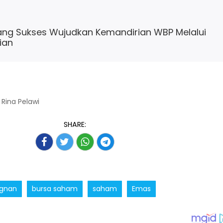
lang Sukses Wujudkan Kemandirian WBP Melalui
ian
a Rina Pelawi
SHARE:
agnan
bursa saham
saham
Emas