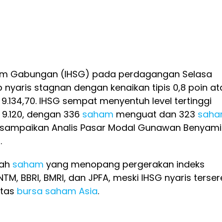
am Gabungan (IHSG) pada perdagangan Selasa
p nyaris stagnan dengan kenaikan tipis 0,8 poin at
l 9.134,70. IHSG sempat menyentuh level tertinggi
 9.120, dengan 336
saham
menguat dan 323
sah
disampaikan Analis Pasar Modal Gunawan Benyami
.
lah
saham
yang menopang pergerakan indeks
NTM, BBRI, BMRI, dan JPFA, meski IHSG nyaris terser
tas
bursa
saham
Asia
.