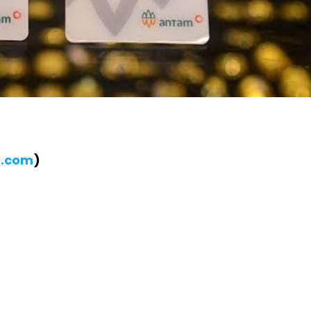
B.com
)