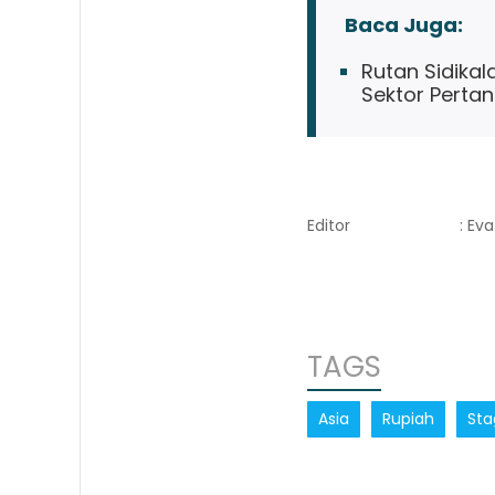
Baca Juga:
Rutan Sidika
Sektor Pertan
Editor
: Ev
TAGS
Asia
Rupiah
St