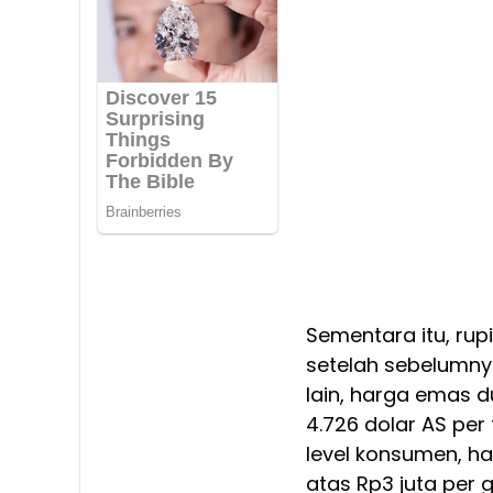
Sementara itu, rup
setelah sebelumnya
lain, harga emas d
4.726 dolar AS per
level konsumen, h
atas Rp3 juta per