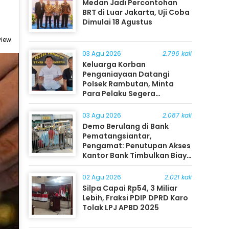
Medan Jadi Percontohan
BRT di Luar Jakarta, Uji Coba
Dimulai 18 Agustus
view
03 Agu 2026
2.796 kali
Keluarga Korban
Penganiayaan Datangi
Polsek Rambutan, Minta
Para Pelaku Segera
Ditangkap
03 Agu 2026
2.087 kali
Demo Berulang di Bank
Pematangsiantar,
Pengamat: Penutupan Akses
Kantor Bank Timbulkan Biaya
Ekonomi bagi Masyarakat
02 Agu 2026
2.021 kali
Silpa Capai Rp54, 3 Miliar
Lebih, Fraksi PDIP DPRD Karo
Tolak LPJ APBD 2025