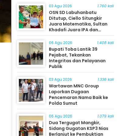
03 Agu 2026
1.760 kali
OSN SD Labuhanbatu
Ditutup, Ciello Situngkir
Juara Matematika, Sultan
Khadafi Juara IPA dan
Timothy Rangkuti Juara IPS
06 Agu 2026
1.408 kali
Bupati Toba Lantik 39
Pejabat, Tekankan
Integritas dan Pelayanan
Publik
03 Agu 2026
1.336 kali
Wartawan MNC Group
Laporkan Dugaan
Pencemaran Nama Baik ke
Polda Sumut
06 Agu 2026
1.079 kali
Dua Tergugat Mangkir,
Sidang Gugatan KSP3 Nias
Berlanjut ke Pembuktian