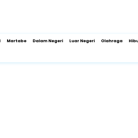
l
Martabe
Dalam Negeri
Luar Negeri
Olahraga
Hib