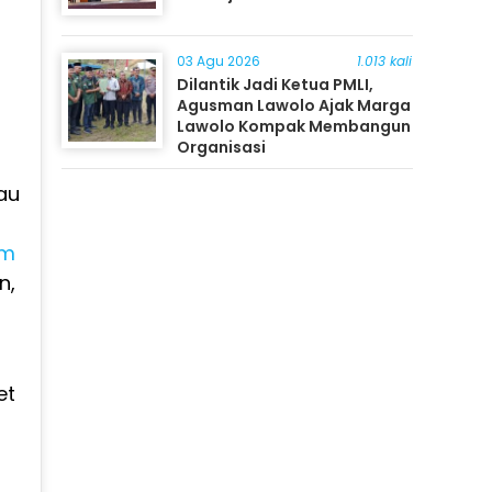
03 Agu 2026
1.013 kali
Dilantik Jadi Ketua PMLI,
Agusman Lawolo Ajak Marga
Lawolo Kompak Membangun
Organisasi
au
am
n,
et