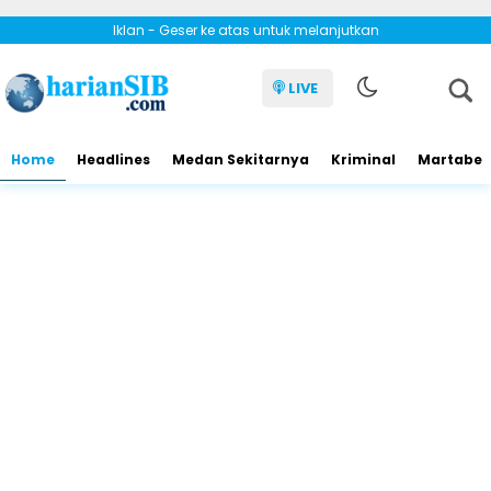
Iklan - Geser ke atas untuk melanjutkan
LIVE
Home
Headlines
Medan Sekitarnya
Kriminal
Martabe