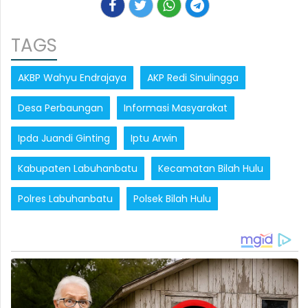
TAGS
AKBP Wahyu Endrajaya
AKP Redi Sinulingga
Desa Perbaungan
Informasi Masyarakat
Ipda Juandi Ginting
Iptu Arwin
Kabupaten Labuhanbatu
Kecamatan Bilah Hulu
Polres Labuhanbatu
Polsek Bilah Hulu