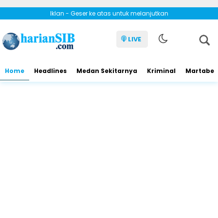
Iklan - Geser ke atas untuk melanjutkan
LIVE
Home
Headlines
Medan Sekitarnya
Kriminal
Martabe