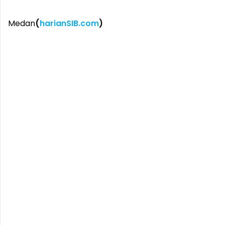
Medan
(
harianSIB.com
)