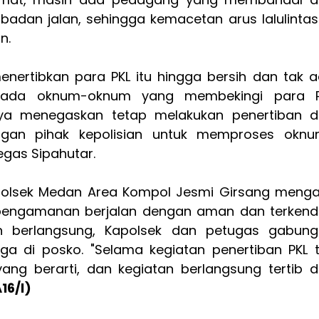
 badan jalan, sehingga kemacetan arus lalulintas
n.
menertibkan para PKL itu hingga bersih dan tak 
ka ada oknum-oknum yang membekingi para P
saya menegaskan tetap melakukan penertiban 
engan pihak kepolisian untuk memproses okn
egas Sipahutar.
polsek Medan Area Kompol Jesmi Girsang meng
pengamanan berjalan dengan aman dan terkenda
an berlangsung, Kapolsek dan petugas gabun
aga di posko. "Selama kegiatan penertiban PKL 
ng berarti, dan kegiatan berlangsung tertib 
16/l)