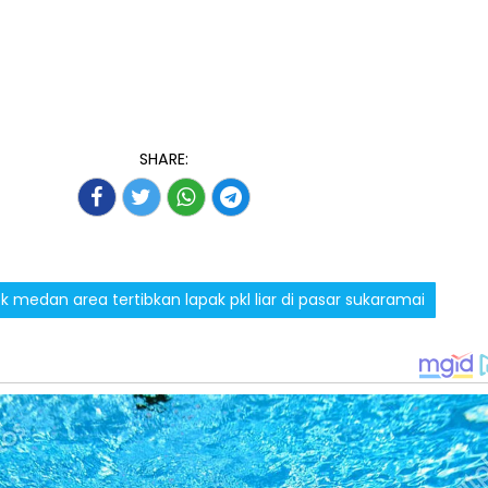
SHARE:
 medan area tertibkan lapak pkl liar di pasar sukaramai