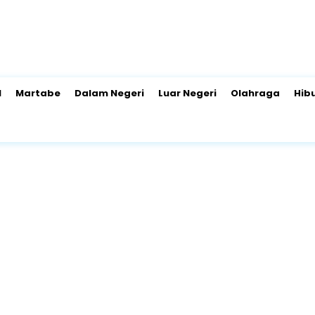
l
Martabe
Dalam Negeri
Luar Negeri
Olahraga
Hib