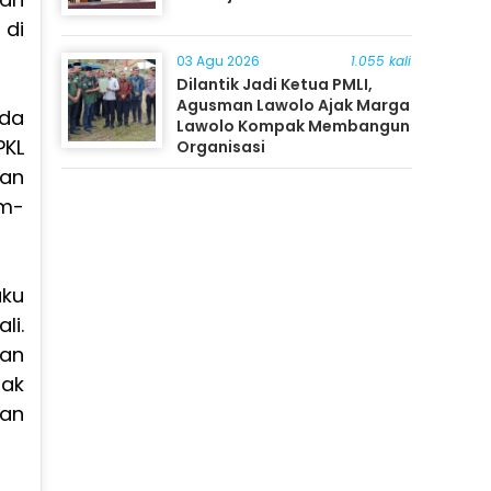
 di
03 Agu 2026
1.055 kali
Dilantik Jadi Ketua PMLI,
Agusman Lawolo Ajak Marga
ada
Lawolo Kompak Membangun
KL
Organisasi
dan
um-
aku
li.
gan
tak
dan