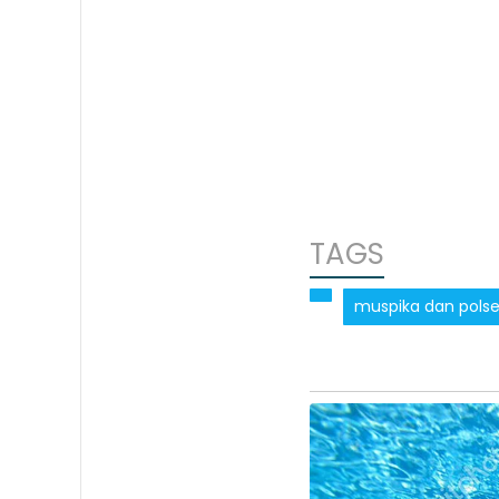
TAGS
muspika dan polsek