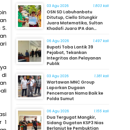
03 Agu 2026
1.803 kali
pin
OSN SD Labuhanbatu
Ditutup, Ciello Situngkir
dan
Juara Matematika, Sultan
 S.
Khadafi Juara IPA dan
Timothy Rangkuti Juara IPS
dan
06 Agu 2026
1.497 kali
ari
Bupati Toba Lantik 39
Pejabat, Tekankan
Integritas dan Pelayanan
Publik
nya
 di
03 Agu 2026
1.381 kali
Wartawan MNC Group
ban
Laporkan Dugaan
ali
Pencemaran Nama Baik ke
Polda Sumut
06 Agu 2026
1.155 kali
si
Dua Tergugat Mangkir,
r 1
Sidang Gugatan KSP3 Nias
Berlanjut ke Pembuktian
dan