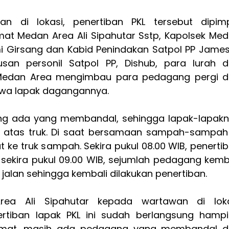
n di lokasi, penertiban PKL tersebut dipim
at Medan Area Ali Sipahutar Sstp, Kapolsek Me
 Girsang dan Kabid Penindakan Satpol PP James
usan personil Satpol PP, Dishub, para lurah 
n Medan Area mengimbau para pedagang pergi d
wa lapak dagangannya.
g ada yang membandal, sehingga lapak-lapak
e atas truk. Di saat bersamaan sampah-sampah
ut ke truk sampah. Sekira pukul 08.00 WIB, penerti
 sekira pukul 09.00 WIB, sejumlah pedagang kemb
 jalan sehingga kembali dilakukan penertiban.
ea Ali Sipahutar kepada wartawan di loka
rtiban lapak PKL ini sudah berlangsung hampi
camat, masih ada pedagang yang membandal 