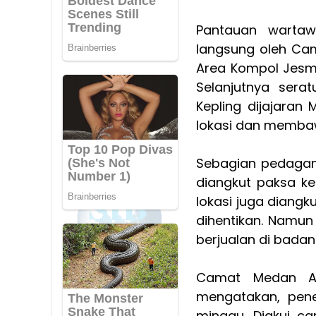
Pantauan wartawa
langsung oleh Cam
Area Kompol Jesmi
Selanjutnya serat
Kepling dijajara
lokasi dan memba
Sebagian pedagan
diangkut paksa k
lokasi juga diangk
dihentikan. Namun
berjualan di badan
Camat Medan Ar
mengatakan, pene
minggu. Diakui 