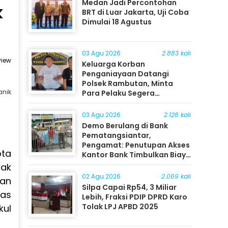
Medan Jadi Percontohan
k
BRT di Luar Jakarta, Uji Coba
Dimulai 18 Agustus
03 Agu 2026
2.883 kali
view
Keluarga Korban
Penganiayaan Datangi
Polsek Rambutan, Minta
anik
Para Pelaku Segera
Ditangkap
03 Agu 2026
2.128 kali
Demo Berulang di Bank
Pematangsiantar,
Pengamat: Penutupan Akses
ota
Kantor Bank Timbulkan Biaya
Ekonomi bagi Masyarakat
ak
02 Agu 2026
2.069 kali
han
Silpa Capai Rp54, 3 Miliar
uas
Lebih, Fraksi PDIP DPRD Karo
Tolak LPJ APBD 2025
kul