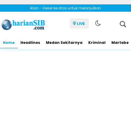
Iklan - Geser ke atas untuk melanjutkan
LIVE
Home
Headlines
Medan Sekitarnya
Kriminal
Martabe