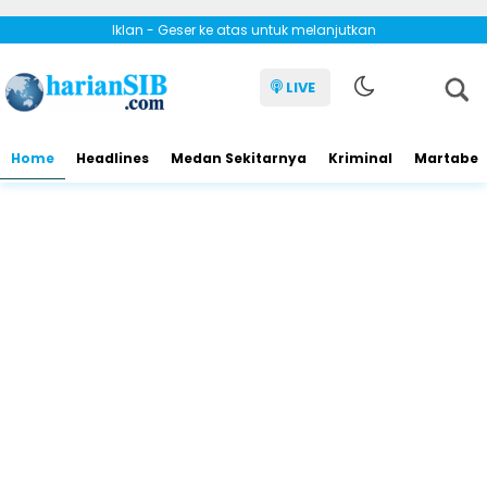
Iklan - Geser ke atas untuk melanjutkan
LIVE
Home
Headlines
Medan Sekitarnya
Kriminal
Martabe