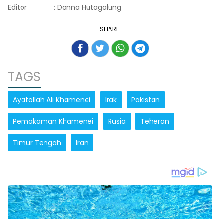
Editor
: Donna Hutagalung
SHARE:
TAGS
Ayatollah Ali Khamenei
Irak
Pakistan
Pemakaman Khamenei
Rusia
Teheran
Timur Tengah
Iran