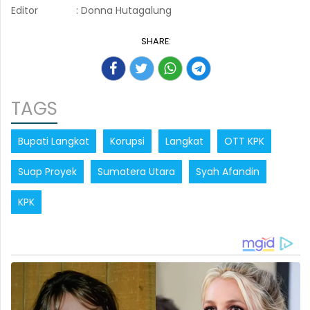
Editor
: Donna Hutagalung
SHARE:
TAGS
Bupati Langkat
Korupsi
Langkat
OTT KPK
Suap Proyek
Sumatera Utara
Syah Afandin
KPK