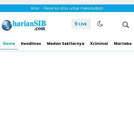
Iklan - Geser ke atas untuk melanjutkan
LIVE
Home
Headlines
Medan Sekitarnya
Kriminal
Martabe