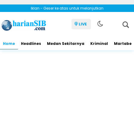
Iklan - Geser ke atas untuk melanjutkan
LIVE
Home
Headlines
Medan Sekitarnya
Kriminal
Martabe