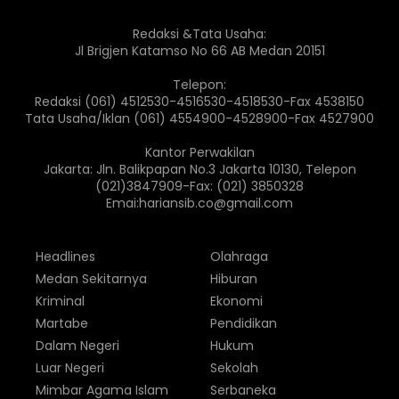
Redaksi &Tata Usaha:
Jl Brigjen Katamso No 66 AB Medan 20151
Telepon:
Redaksi (061) 4512530-4516530-4518530-Fax 4538150
Tata Usaha/Iklan (061) 4554900-4528900-Fax 4527900
Kantor Perwakilan
Jakarta: Jln. Balikpapan No.3 Jakarta 10130, Telepon
(021)3847909-Fax: (021) 3850328
Emai:hariansib.co@gmail.com
Headlines
Olahraga
Medan Sekitarnya
Hiburan
Kriminal
Ekonomi
Martabe
Pendidikan
Dalam Negeri
Hukum
Luar Negeri
Sekolah
Mimbar Agama Islam
Serbaneka