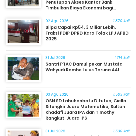
Penutupan Akses Kantor Bank
Timbulkan Biaya Ekonomi bagi
Masyarakat
02 Agu 2026
1.870 kali
Silpa Capai Rp54, 3 Miliar Lebih,
Fraksi PDIP DPRD Karo Tolak LPJ APBD
2025
31 Jul 2026
1.714 kali
Santri PTAC Damulipekan Mustafa
Wahyudi Rambe Lulus Taruna AAL
03 Agu 2026
1.583 kali
OSN SD Labuhanbatu Ditutup, Ciello
Situngkir Juara Matematika, Sultan
Khadafi Juara IPA dan Timothy
Rangkuti Juara IPS
31 Jul 2026
1.530 kali