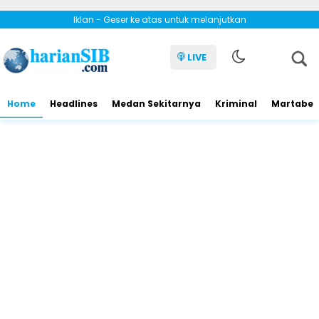
Iklan - Geser ke atas untuk melanjutkan
LIVE
Home
Headlines
Medan Sekitarnya
Kriminal
Martabe