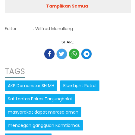
Tampilkan Semua
Editor
: Wilfred Manullang
SHARE:
TAGS
AKP Demonstar SH MH
Blue Light Patrol
Sat Lantas Polres Tanjungbalai
masyarakat dapat merasa aman
mencegah gangguan Kamtibmas