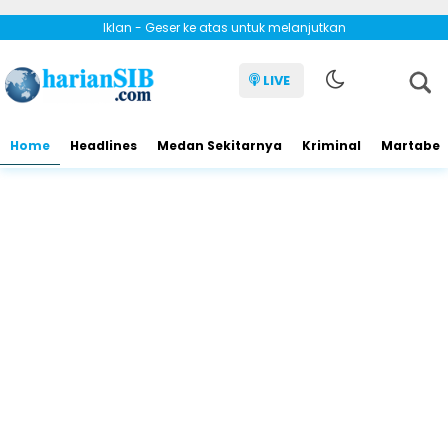
Iklan - Geser ke atas untuk melanjutkan
LIVE
Home
Headlines
Medan Sekitarnya
Kriminal
Martabe