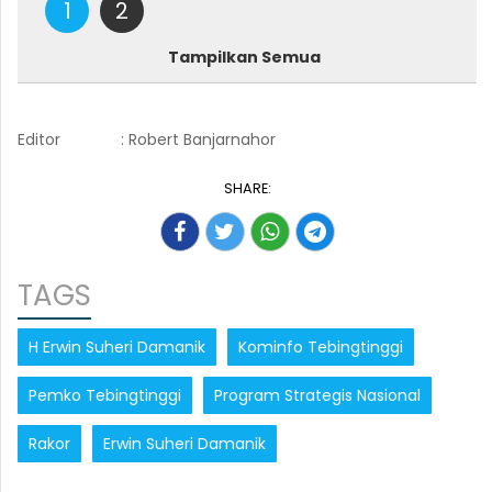
1
2
Tampilkan Semua
Editor
: Robert Banjarnahor
SHARE:
TAGS
H Erwin Suheri Damanik
Kominfo Tebingtinggi
Pemko Tebingtinggi
Program Strategis Nasional
Rakor
Erwin Suheri Damanik