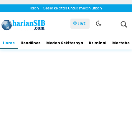
Iklan - Geser ke atas untuk melanjutkan
LIVE
Home
Headlines
Medan Sekitarnya
Kriminal
Martabe